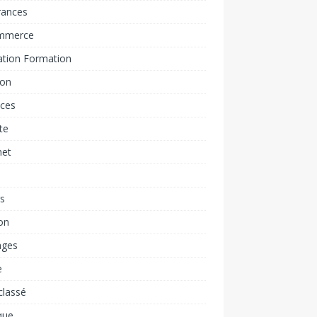
rances
mmerce
ation Formation
ion
nces
ite
net
rs
on
ages
e
classé
que