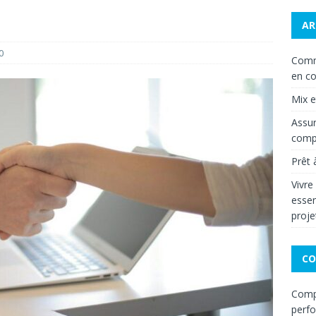
AR
0
Comm
en co
Mix 
Assur
compa
Prêt 
Vivre
essen
proje
CO
Compa
perf