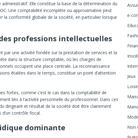
 administratif. Elle constitue la base de la détermination du
Assu
ISOC. Une comptabilité incomplète ou approximative peut
e-co
ser la conformité globale de la société, en particulier lorsque
Educ
Fash
des professions intellectuelles
Fina
nt par une activité fondée sur la prestation de services et la
Insol
eflète dans la structure comptable, où les charges de
ssionnels occupent une place centrale. La reconnaissance
Inter
sions étalées dans le temps, constitue un point d’attention
Jeux
Loisi
es fortes, comme c’est le cas dans la comptabilité de
Mais
ment liés à l’activité personnelle du professionnel. Dans ces
u dirigeant et résultat de la société doit être clairement
Mari
d’un contrôle fiscal.
Mod
ridique dominante
Non 
Prati