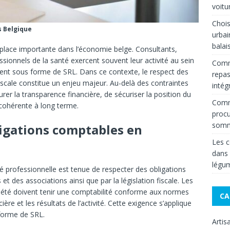
voitu
Chois
s Belgique
urbai
balai
 place importante dans l’économie belge. Consultants,
sionnels de la santé exercent souvent leur activité au sein
Comm
ent sous forme de SRL. Dans ce contexte, le respect des
repas
iscale constitue un enjeu majeur. Au-delà des contraintes
intég
rer la transparence financière, de sécuriser la position du
Comme
e cohérente à long terme.
procu
somm
ligations comptables en
Les c
dans
légum
té professionnelle est tenue de respecter des obligations
t des associations ainsi que par la législation fiscale. Les
ciété doivent tenir une comptabilité conforme aux normes
CA
ière et les résultats de l’activité. Cette exigence s’applique
forme de SRL.
Artis