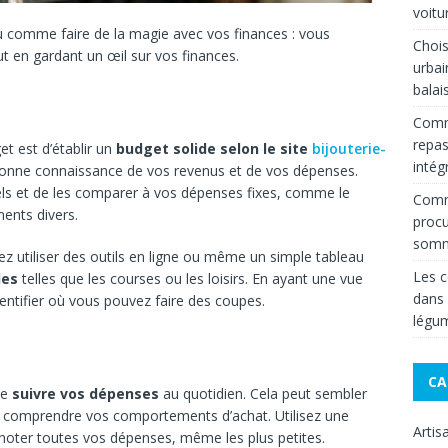
voitu
u comme faire de la magie avec vos finances : vous
Chois
 en gardant un œil sur vos finances.
urbai
balai
Comm
repas
t est d’établir un
budget solide selon le site
bijouterie-
intég
onne connaissance de vos revenus et de vos dépenses.
ls et de les comparer à vos dépenses fixes, comme le
Comme
ments divers.
procu
somm
z utiliser des outils en ligne ou même un simple tableau
Les c
les
telles que les courses ou les loisirs. En ayant une vue
dans
dentifier où vous pouvez faire des coupes.
légum
CA
de
suivre vos dépenses
au quotidien. Cela peut sembler
ur comprendre vos comportements d’achat. Utilisez une
Artis
 noter toutes vos dépenses, même les plus petites.