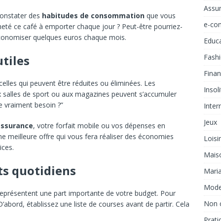
Assu
constater des
habitudes de consommation
que vous
e-co
eté ce café à emporter chaque jour ? Peut-être pourriez-
économiser quelques euros chaque mois.
Educ
tiles
Fash
Fina
celles qui peuvent être réduites ou éliminées. Les
Insol
 salles de sport ou aux magazines peuvent s’accumuler
e vraiment besoin ?”
Inter
Jeux
assurance
, votre forfait mobile ou vos dépenses en
ne meilleure offre qui vous fera réaliser des économies
Loisi
ices.
Mais
ts quotidiens
Mari
Mod
 représentent une part importante de votre budget. Pour
Non 
’abord, établissez une liste de courses avant de partir. Cela
Prati