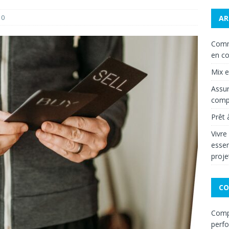
0
AR
Comm
en co
Mix 
Assur
compa
Prêt 
Vivre
essen
proje
CO
Compa
perf