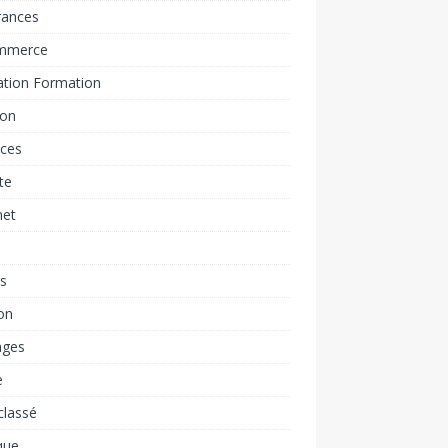
rances
mmerce
ation Formation
ion
nces
ite
net
rs
on
ages
e
classé
que