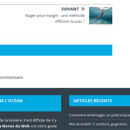
SUIVANT
Nager pour maigrir : une méthode
efficace ou pas ?
commentaire.
NS L’OCÉAN
ARTICLES RÉCENTS
Comment aménager un petit espac
la lumière, il est difficile de s'y
Mix et match: 5 combos gagnants
s Notes du Web
est votre guide