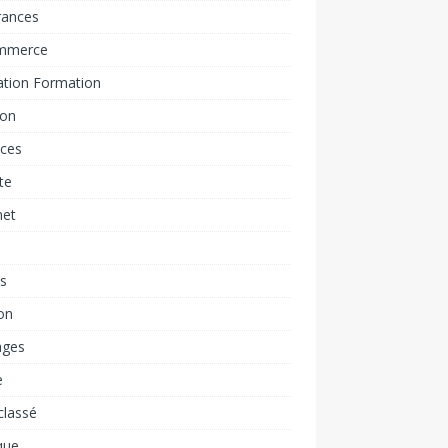
rances
mmerce
ation Formation
ion
nces
ite
net
rs
on
ages
e
classé
que