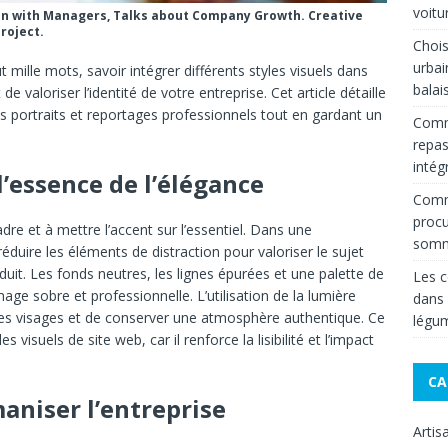
voitu
on with Managers, Talks about Company Growth. Creative
roject.
Chois
urbai
ille mots, savoir intégrer différents styles visuels dans
balai
e valoriser l’identité de votre entreprise. Cet article détaille
 portraits et reportages professionnels tout en gardant un
Comm
repas
intég
 l’essence de l’élégance
Comme
procu
adre et à mettre l’accent sur l’essentiel. Dans une
somm
e réduire les éléments de distraction pour valoriser le sujet
duit. Les fonds neutres, les lignes épurées et une palette de
Les c
age sobre et professionnelle. L’utilisation de la lumière
dans
les visages et de conserver une atmosphère authentique. Ce
légum
es visuels de site web, car il renforce la lisibilité et l’impact
CA
umaniser l’entreprise
Artis