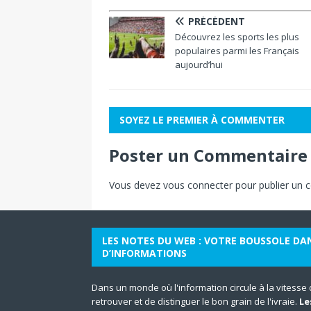
PRÉCÉDENT
Découvrez les sports les plus
populaires parmi les Français
aujourd’hui
SOYEZ LE PREMIER À COMMENTER
Poster un Commentaire
Vous devez
vous connecter
pour publier un 
LES NOTES DU WEB : VOTRE BOUSSOLE DA
D’INFORMATIONS
Dans un monde où l'information circule à la vitesse de 
retrouver et de distinguer le bon grain de l'ivraie.
Le