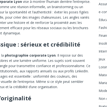
rporate Lyon
vise à montrer l’humain derrière l’entreprise.
Assu
 comme une réunion informelle, un brainstorming ou un
e-co
 la spontanéité et l’authenticité : éviter les poses figées
lle, pour créer des images chaleureuses. Les angles variés
Educ
nter une histoire et de renforcer la proximité avec les
Fash
ièrement efficace pour les réseaux sociaux ou les brochures
 et dynamique.
Fina
ssique : sérieux et crédibilité
Insol
Inter
e la
photographie corporate Lyon
. Il repose sur des
Jeux
sobres et une lumière uniforme. Les sujets sont souvent
 angle pour transmettre confiance et professionnalisme. Ce
Loisi
stitutionnels, aux rapports annuels ou aux profils LinkedIn.
Mais
mages est essentielle : uniformité des couleurs, des
 visuelle de l’entreprise. Même si ce style peut sembler
Mari
eux et la crédibilité d’une organisation.
Mod
l’originalité
Non 
Prati