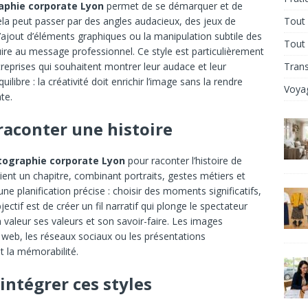
aphie corporate Lyon
permet de se démarquer et de
Cela peut passer par des angles audacieux, des jeux de
Tout 
ajout d’éléments graphiques ou la manipulation subtile des
Tout
nuire au message professionnel. Ce style est particulièrement
ntreprises qui souhaitent montrer leur audace et leur
Tran
libre : la créativité doit enrichir l’image sans la rendre
Voya
te.
: raconter une histoire
tographie corporate Lyon
pour raconter l’histoire de
ient un chapitre, combinant portraits, gestes métiers et
e planification précise : choisir des moments significatifs,
jectif est de créer un fil narratif qui plonge le spectateur
n valeur ses valeurs et son savoir-faire. Les images
 web, les réseaux sociaux ou les présentations
 la mémorabilité.
intégrer ces styles