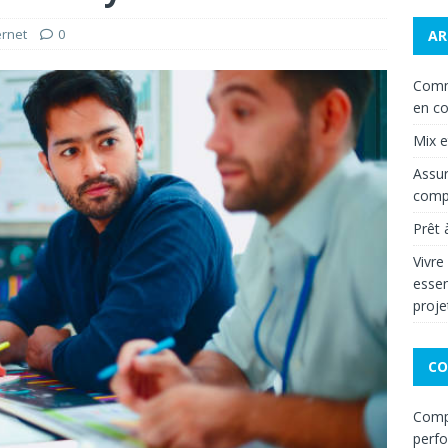
ernet
0
AR
Comm
en co
Mix 
Assur
compa
Prêt 
Vivre
essen
proje
CO
Compa
perf