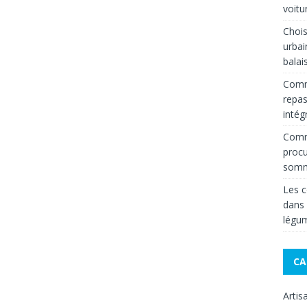
voitu
Chois
urbai
balai
Comm
repas
intég
Comme
procu
somm
Les c
dans
légum
CA
Artis