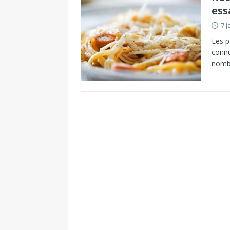
ess
7 j
Les p
connu
nombr