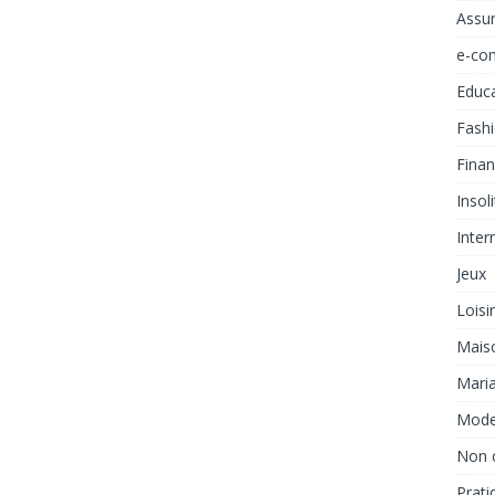
Assu
e-co
Educ
Fash
Fina
Insol
Inter
Jeux
Loisi
Mais
Mari
Mod
Non 
Prati