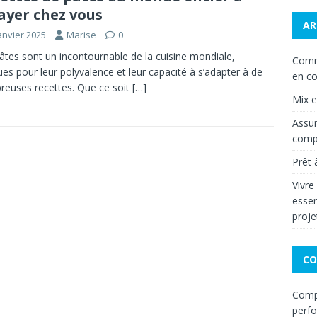
ayer chez vous
AR
anvier 2025
Marise
0
âtes sont un incontournable de la cuisine mondiale,
Comm
es pour leur polyvalence et leur capacité à s’adapter à de
en co
euses recettes. Que ce soit
[…]
Mix 
Assur
compa
Prêt 
Vivre
essen
proje
CO
Compa
perf