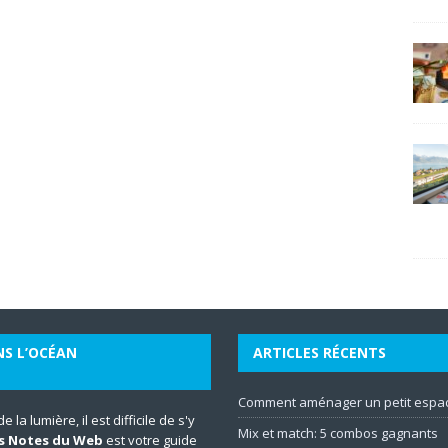
NS L’OCÉAN
ARTICLES RÉCENTS
Comment aménager un petit espac
la lumière, il est difficile de s'y
Mix et match: 5 combos gagnants
s Notes du Web
est votre guide