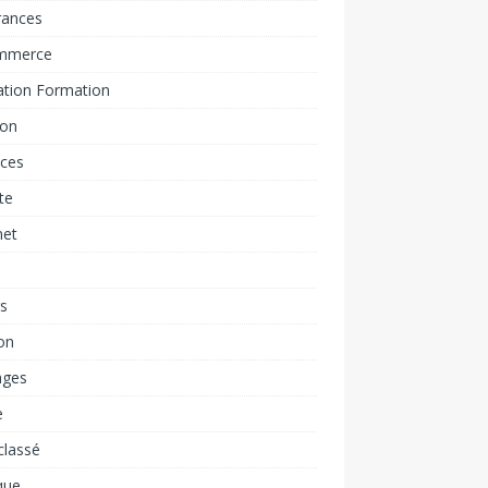
rances
mmerce
ation Formation
ion
nces
ite
net
rs
on
ages
e
classé
que