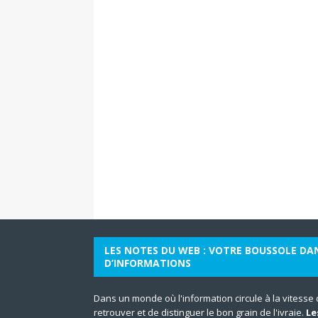
LES NOTES DU WEB : VOTRE BOUSSOLE DA
D’INFORMATIONS
Dans un monde où l'information circule à la vitesse de 
retrouver et de distinguer le bon grain de l'ivraie.
Le