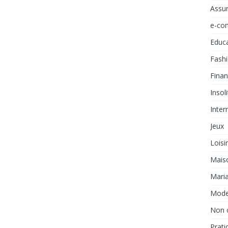
Assu
e-co
Educ
Fash
Fina
Insol
Inter
Jeux
Loisi
Mais
Mari
Mod
Non 
Prati