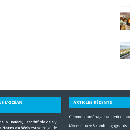
NS L’OCÉAN
ARTICLES RÉCENTS
Comment aménager un petit espac
la lumière, il est difficile de s'y
Mix et match: 5 combos gagnants
s Notes du Web
est votre guide