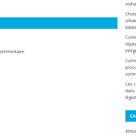
voitu
Chois
urbai
balai
Comm
repas
intég
commentaire.
Comme
procu
somm
Les c
dans
légum
CA
Artis