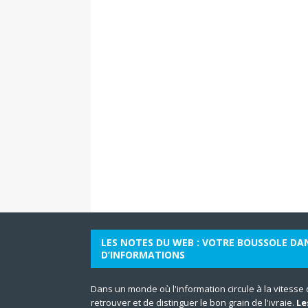
LES NOTES DU WEB : VOTRE BOUSSOLE DA
D’INFORMATIONS
Dans un monde où l'information circule à la vitesse de 
retrouver et de distinguer le bon grain de l'ivraie.
Le