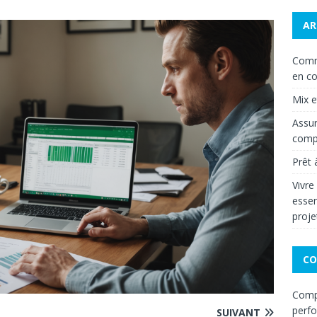
AR
Comm
en co
Mix 
Assur
compa
Prêt 
Vivre
essen
proje
CO
Compa
perf
SUIVANT