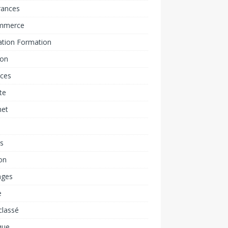
rances
mmerce
ation Formation
ion
nces
ite
net
rs
on
ages
e
classé
que