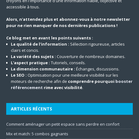
croyons en l'importance d'une information fiable, objective et
accessible à tous.
Alors, n'attendez plus et abonnez-vous à notre newsletter
pour ne rien manquer de nos dernières publications !
Ce blog met en avant les points suivants :
La qualité de l'information :
Sélection rigoureuse, articles
clairs et concis.
La variété des sujets :
Couverture de nombreux domaines.
L'aspect pratique :
Tutoriels, conseils.
La dimension communautaire :
Échanges, discussions.
Le SEO :
Optimisation pour une meilleure visibilité sur les
moteurs de recherche afin de
comprendre pourquoi
booster
référencement
rime avec visibilité
.
ARTICLES RÉCENTS
Comment aménager un petit espace sans perdre en confort
Mix et match: 5 combos gagnants