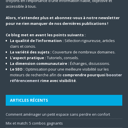
croyons en l'importance d'une information fiable, objective et
accessible à tous.
Alors, n'attendez plus et abonnez-vous à notre newsletter
pour ne rien manquer de nos dernières publications !
Ce blog met en avant les points suivants :
La qualité de l'information :
Sélection rigoureuse, articles
clairs et concis.
La variété des sujets :
Couverture de nombreux domaines.
L'aspect pratique :
Tutoriels, conseils.
La dimension communautaire :
Échanges, discussions.
Le SEO :
Optimisation pour une meilleure visibilité sur les
moteurs de recherche afin de
comprendre pourquoi
booster
référencement
rime avec visibilité
.
ARTICLES RÉCENTS
Comment aménager un petit espace sans perdre en confort
Mix et match: 5 combos gagnants