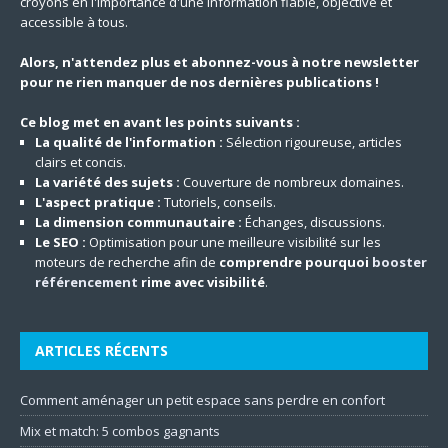
croyons en l'importance d'une information fiable, objective et
accessible à tous.
Alors, n'attendez plus et abonnez-vous à notre newsletter
pour ne rien manquer de nos dernières publications !
Ce blog met en avant les points suivants :
La qualité de l'information :
Sélection rigoureuse, articles
clairs et concis.
La variété des sujets :
Couverture de nombreux domaines.
L'aspect pratique :
Tutoriels, conseils.
La dimension communautaire :
Échanges, discussions.
Le SEO :
Optimisation pour une meilleure visibilité sur les
moteurs de recherche afin de
comprendre pourquoi
booster
référencement
rime avec visibilité
.
ARTICLES RÉCENTS
Comment aménager un petit espace sans perdre en confort
Mix et match: 5 combos gagnants