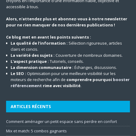
croyons en l'importance d'une information fiable, objective et
accessible à tous.
Alors, n'attendez plus et abonnez-vous à notre newsletter
pour ne rien manquer de nos dernières publications !
Ce blog met en avant les points suivants :
La qualité de l'information :
Sélection rigoureuse, articles
clairs et concis.
La variété des sujets :
Couverture de nombreux domaines.
L'aspect pratique :
Tutoriels, conseils.
La dimension communautaire :
Échanges, discussions.
Le SEO :
Optimisation pour une meilleure visibilité sur les
moteurs de recherche afin de
comprendre pourquoi
booster
référencement
rime avec visibilité
.
ARTICLES RÉCENTS
Comment aménager un petit espace sans perdre en confort
Mix et match: 5 combos gagnants