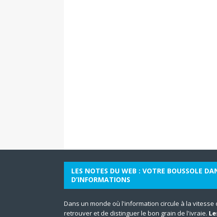
LES NOTES DU WEB : VOTRE BOUSSOLE DA
D’INFORMATIONS
Dans un monde où l'information circule à la vitesse de 
retrouver et de distinguer le bon grain de l'ivraie.
Le