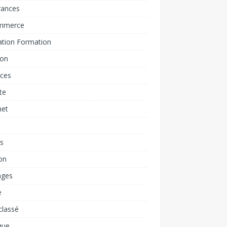
rances
mmerce
ation Formation
ion
nces
ite
net
rs
on
ages
e
classé
que