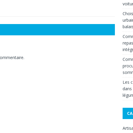
voitu
Chois
urbai
balai
Comm
repas
intég
commentaire.
Comme
procu
somm
Les c
dans
légum
CA
Artis