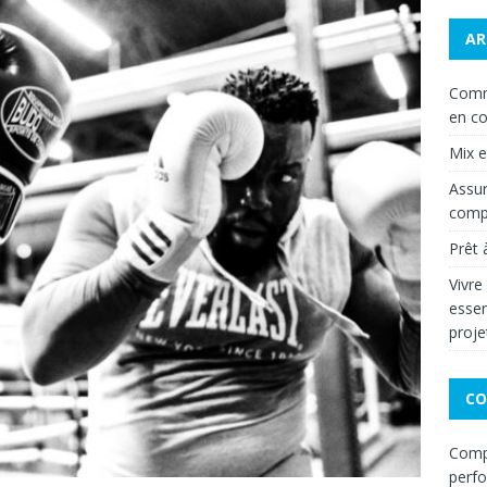
AR
Comm
en co
Mix 
Assur
compa
Prêt 
Vivre
essen
proje
CO
Compa
perf