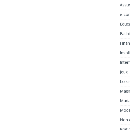
Assu
e-co
Educ
Fash
Fina
Insol
Inter
Jeux
Loisi
Mais
Mari
Mod
Non 
Prati