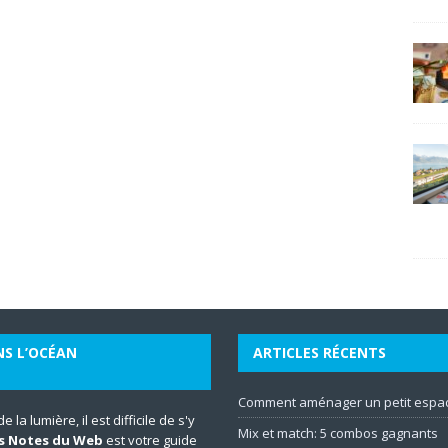
NS L’OCÉAN
ARTICLES RÉCENTS
Comment aménager un petit espac
la lumière, il est difficile de s'y
Mix et match: 5 combos gagnants
s Notes du Web
est votre guide