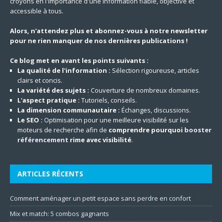
croyons en l'importance d'une information fiable, objective et
accessible à tous.
Alors, n'attendez plus et abonnez-vous à notre newsletter
pour ne rien manquer de nos dernières publications !
Ce blog met en avant les points suivants :
La qualité de l'information :
Sélection rigoureuse, articles
clairs et concis.
La variété des sujets :
Couverture de nombreux domaines.
L'aspect pratique :
Tutoriels, conseils.
La dimension communautaire :
Échanges, discussions.
Le SEO :
Optimisation pour une meilleure visibilité sur les
moteurs de recherche afin de
comprendre pourquoi
booster
référencement
rime avec visibilité
.
ARTICLES RÉCENTS
Comment aménager un petit espace sans perdre en confort
Mix et match: 5 combos gagnants